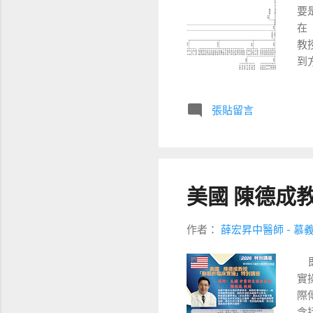
要
資
在
師
教
天直
到
並
3
張貼留言
知
就
蘇
刺
端
美國 陳德成
流
表
毅
作者：
薛宏昇中醫師 - 慕
嫡
即
在
實
這
際
年
含
天