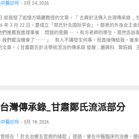
義中醫診所
-
3月 24, 2026
 前我發了追憶方曉麗教授的文章，「 古典針法傳入台灣傳承錄 _ 
026 年 3 月 22 日，要成立「郑氏针灸国际学会」。鄭老的外孫女
他們推薦我進理事會 … 問我的意願 ⋯ 。有方老師的學生，竟然告
，我們都沒機會了 ⋯⋯ 」 有人不講發生何事，但直接傳給我，後來的流
的文章， ( 甘肅鄭氏針法學術流派的傳承與 發展 , 嚴興科 葉鈺娟 王
024) ，瞄過後，我才恍然大悟，他在第四代傳承人，完全跳過方曉
有參考文章，竟然可以完全跳過方教授的文章。 上星期我寫了追憶
的幾位人，剛好，誤打誤撞，讓他們都看到，回顧方老師，到台灣幫
非的張毅，還在籌備會的 40 人群組，其實也就是理事會的微信群，
大家，「我过去也不熟悉薛师弟，受推荐读了介绍资料，后生可畏，
tps://www.shstcm.tw/2026/03/blog-post_18.html 另
众多师兄弟妹中方晓丽一脉走的最成果 ....... 」 至於鄭氏會議，
台灣傳承錄_甘肅鄭氏流派部分
長是鄭俊鵬，張毅說在大陸各單位，申請沒獲准，最後在南非申請，
務理事，都是鄭魁山教過的學生，與我無關，方曉麗這一脈完全沒有 
議的人，講扎跳的那位，在會中調侃張縉教授，這使得我忍不住，向
義中醫診所
-
3月 18, 2026
： 1 、無法完全代表鄭氏的人，怎可以在會上消遣別家流派的前輩？ 
經在「 針灸治療五官病的緣起 」提過，會在中醫臨床的治療，選
法掌握真正核心細節，將來如何能將幾代的功力，傳承給後人？ 3 