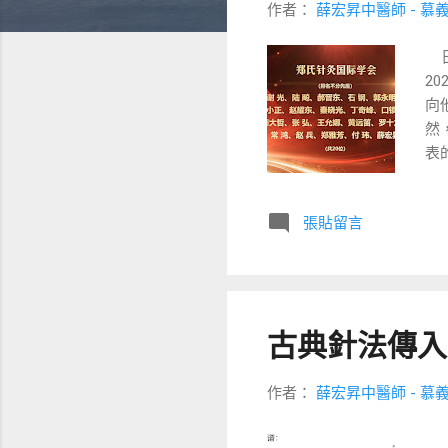
作者：
薛宏昇中醫師 - 慕
日
2
向
然
表
2
所
張貼留言
識
南
給
ht
在
古典針法傳入
會
常
爭
作者：
薛宏昇中醫師 - 慕
了
曾
無