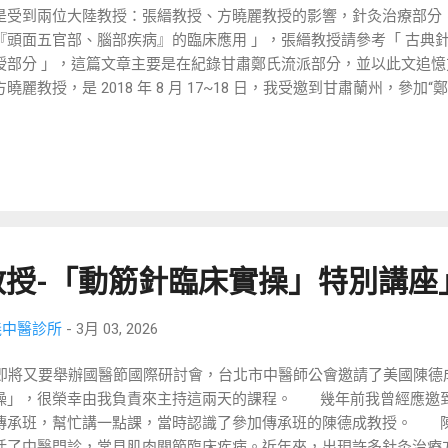
是受到兩位大陸教授：張縉教授、方曉麗教授的影響，針灸治療部分
料，說要在會中介紹？ 王金玲馬上貼出資料回覆，您在理事會啊？
『頭面五官部、腦部疾病』的臨床應用 」，張縉教授請參考「 古典
，都確定沒看到。 王金玲說要覆盤，查問題出在哪？ 隔天她回訊
授部分 」，這篇文章主要是在紀錄甘肅鄭氏流派部分，並以此文追憶
播过程中...
方曉麗教授，是 2018 年 8 月 17~18 日，我受邀到甘肅蘭州，參
在大會上演講， ( 請參考「 鄭氏門生 ～ 閒聊點滴 」 ) 。微信最後一次聯
0 日，隨後，方教授到成都，兒子侯澤龍醫師那，專心養病後，就鮮
，方教授於 2024 年 3 月 26 日安詳辭世。在那段期間，又加上
不再出現了。我偶爾與侯澤龍醫師聯繫，但侯醫師臨床以兒科為主，
成紅博士，剛到北京做中醫臨床，與蘇博士聯繫上後，才知道我們曾經在
手法高端論壇，就曾經結識並合照過了。（ 甘肅針灸之旅 _ 2016 年
論壇 ），透過與蘇博士的聯繫，才逐漸了解那幾年間，方教授的傳承點
教授-「動筋針臨床實操」特別講座
派 2016 年的 驗收報告，裡邊除了這兩張圖，還有一堆文字報告，
，代表性傳承人：鄭俊江、鄭俊鵬、鄭俊武、方曉麗，其次是主要傳
、薛宏昇、 杜小正、秦曉光、嚴興科 … 。看到這個列表，方老師真
義中醫診所
-
3月 03, 2026
傳，方老師之後，列了與他同為鄭老徒弟的 張毅、高玉萍，接著就把
將又要舉辦國醫節國際研討會，台北市中醫師公會邀請了美國陳德
其他鄭老弟子之首。她是把我排在很前面，但在方老師生前， 2018
操」，很榮幸由我負責來主持這兩天的課程。 幾年前我曾經應邀
件事。 張 縉教授 2007 年在長庚醫院授課時，數次提到自己原本是
傳承班，幫忙講一點課，當時認識了參加傳承班的陳德成教授。 
參加全國高等醫學院針灸師資班學習，到鄭毓琳老先生診所目睹其扎
括了中醫門診，常見肌肉關節臨床疾病。近年來，出現許多針灸治療
涼，在風池穴先使氣至病所 ( 眼底 ) 然後將熱送至眼底，治眼底退行性