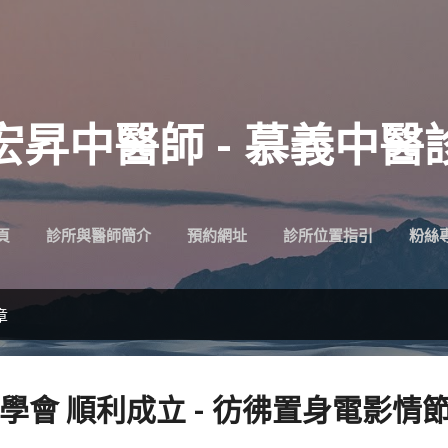
跳到主要內容
宏昇中醫師 - 慕義中醫
頁
診所與醫師簡介
預約網址
診所位置指引
粉絲
章
學會 順利成立 - 彷彿置身電影情