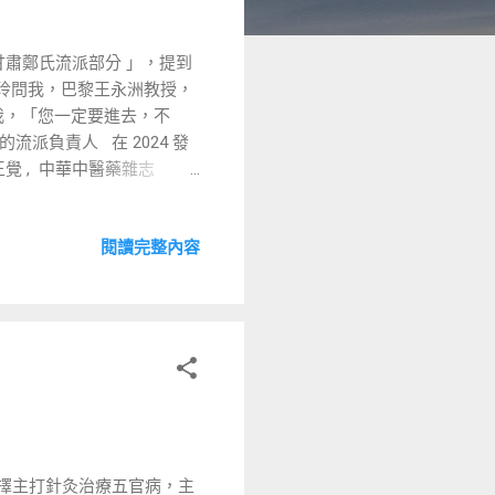
甘肅鄭氏流派部分 」，提到
王金玲問我，巴黎王永洲教授，
訴我，「您一定要進去，不
派負責人 在 2024 發
覺 , 中華中醫藥雜志
麗教授，直接寫自己第五代，
方教授的文章，傳給 我認
閱讀完整內容
鄭氏做了很大的傳承工作。
貼出這篇文章的網址，推薦
也介绍给大家，
一层意思是透过薛师弟的资料怀念方师妹，
南非張毅是理事長，但又有一位
原先的結果，會議中理事、
⋯ 。 恰巧會議中，一位有
秘書長王金玲，私下反應
2 、鄭氏系統的傳承人，若
擇主打針灸治療五官病，主
、排不進理事會，何需向我要