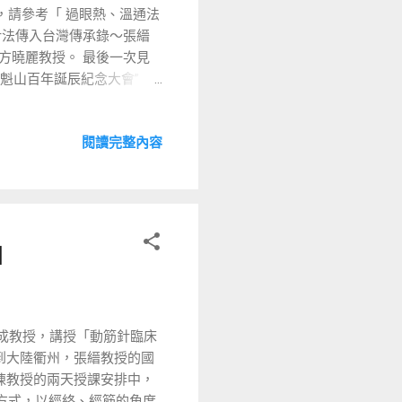
，請參考「 過眼熱、溫通法
但我問觀看會議的兩位醫
針法傳入台灣傳承錄～張縉
：「薛老师，非常抱歉！昨
方曉麗教授。 最後一次見
加“鄭魁山百年誕辰紀念大會”，
繫，是在 2021 年 12 月
少與外界通聯，直到侯醫師通
閱讀完整內容
疫情的因素，甘肅鄭氏相關訊息，
他告訴我方教授的關門弟子
 2016 年，首屆金城針
 8 月 首屆金城針刺手法高
滴。 前陣子，拿到 鄭氏
」
後面有一附錄，有傳承人列
承人：鄭嘉月，高玉萍、 張
是太抬舉我了，前面除了鄭式
我擺上了， 也就是把我擺
成教授，講授「動筋針臨床
 遇見她的時後，並沒告訴我
到大陸衢州，張縉教授的國
一位西醫外科醫師， 1954
陳教授的兩天授課安排中，
針技法，他擅長燒山火及透
方式，以經絡、經筋的角度
病變效果明顯...