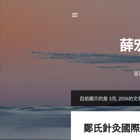
薛
首
目前顯示的是 3月, 2026的文
發
表
文
鄭氏針灸國際
章