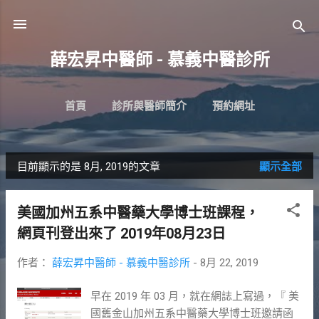
跳到主要內容
薛宏昇中醫師 - 慕義中醫診所
首頁
診所與醫師簡介
預約網址
診所位置指引
更多…
粉絲專頁
目前顯示的是 8月, 2019的文章
顯示全部
發
表
美國加州五系中醫藥大學博士班課程，
文
網頁刊登出來了 2019年08月23日
章
作者：
薛宏昇中醫師 - 慕義中醫診所
-
8月 22, 2019
早在 2019 年 03 月，就在網誌上寫過，『 美
國舊金山加州五系中醫藥大學博士班邀請函