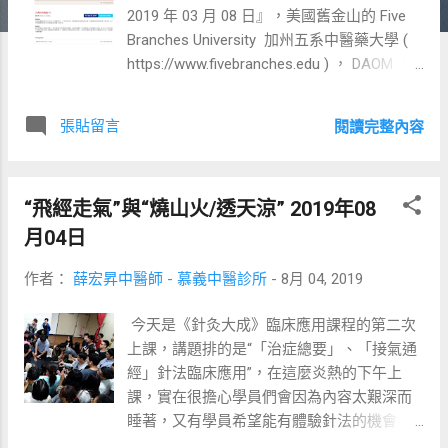
2019 年 03 月 08 日』，美國舊金山的 Five
Branches University 加州五系中醫藥大學 (
https://www.fivebranches.edu ) ， DAOM 博
士班，邀請針對該校博士生與舊金山灣區的
中醫師，講四整天的課，據說除了博士班的
張貼留言
閱讀完整內容
學生之外，還會對外招收中醫師，最近，在
他們學校網頁的博士班繼續教育學分區，已
經將開課訊息登出來了，講題是「古典針刺
“飛經走氣”與“燒山火/透天涼” 2019年08
補瀉」。 後來在 2019 年 04 月，又硬著頭
皮，接了台北市中醫師公會的帶狀課程，『
月04日
《針灸大成》臨床應用/ 臨床系列研習課程
作者：
薛宏昇中醫師 - 慕義中醫診所
-
8月 04, 2019
2019 年 06 月 11 日』、『 針道- 刺道臨床取
效選穴及針法 2019 年 07 月 08 日』、『 “飛
今天是《針灸大成》臨床應用課程的第二次
經走氣”與“燒山火/ 透天涼” 2019 年 08 月 04
上課，講題排的是“「治症總要」、「接氣通
日』，於是就把準備舊金山課程的一部分，
經」針法臨床應用”，在這麼炎熱的下午上
先在台北市中醫師公會的課程開講。 在舊金
課，實在很擔心學員們會因為內容太艱深而
山這個課程網頁中，
睡著，又有學員希望能有體驗針法的機會，
https://www.fivebranches.edu/ 針灸及東方醫
因此多增加了“「飛經走氣」針法”，以及“針
學博士/ 博士班資源/5348?lang=zh-hant 。