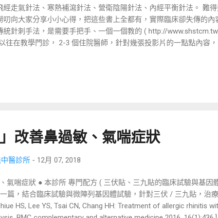
飛經走氣針法、寒熱補瀉針法、營衛陰陽針法、內經平衡針法。 難
撈叨向大家分享小小心得，把這些書上全都有，實際臨床卻失傳的內
統針刺手法，是需要手把手、一個一個教的 ( http://www.shstcm.tw/2018
，以往在教學門診， 2-3 個住院醫師，針對幾張投影片的一點點內容
比較能夠一點一滴的掌握住。 這次應陳理事長邀請，在有限時間快
對大家有點幫忙，也感謝有機會學習高宗桂教授的埋線課程。 左一
醫師，張浩緯醫師被扎 針，後方是張立德醫師 高宗桂教授 兩位曾經
芷佑、新加坡的黃慧 萍（中國中醫） 慈濟中醫的劉又升 張立德醫師 
昇 於 薛宏昇中醫診所 地址：台北市羅斯福路四段 24 巷 14 號六樓 電話：
網址 http://shs.tcm.tw/index06.php 粉絲專頁 : http://fb.me/shs
p://www.shstcm.tw
」改善鼻過敏、氣喘症狀
義中醫診所
-
12月 07, 2018
氣喘症狀 ● 本診所 專門配方 ( 三伏貼、三九貼的臨床試驗與基因體
界第一篇，結合臨床試驗與微陣列基因體試驗，針對三伏 / 三九貼，
e YS, Tsai CN, Chang HH: Treatment of allergic rhinitis with a
 analysis. BMC complementary and alternative medicine 2016