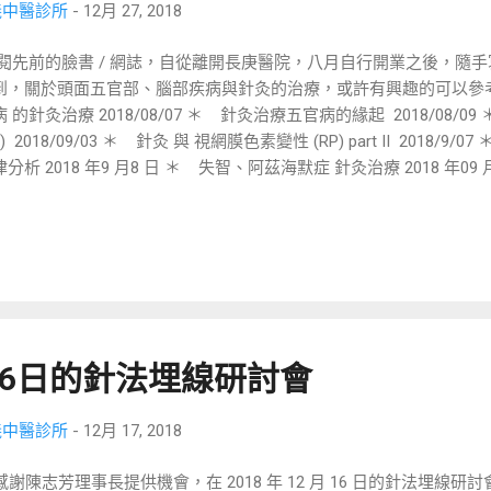
義中醫診所
-
12月 27, 2018
閱先前的臉書 / 網誌，自從離開長庚醫院，八月自行開業之後，隨
到，關於頭面五官部、腦部疾病與針灸的治療，或許有興趣的可以參
 的針灸治療 2018/08/07 ＊ 針灸治療五官病的緣起 2018/08/
P) 2018/09/03 ＊ 針灸 與 視網膜色素變性 (RP) part II 2018
分析 2018 年9 月8 日 ＊ 失智、阿茲海默症 針灸治療 2018 年09
該選哪種針灸方式？ 2018 年 10 月 05 日 ＊ 顏面神經麻痺的針灸治療
/ 偏頭痛與針灸治療 2018 年11 月22 日 ＊ 失眠與針灸治療 2018
？談針灸檔次與療效 2018 年11 月04 日 ＊ 腦中風後遺症與針灸治療 20
氏「溫通針法」的臨床和實驗研究進展 2019 年 01 月 10 日 五
五官部、腦部的疾病，這是以前跟著幾位大陸教授耳濡目染，早已習
問我，在主治項目上，並沒寫 xxx ，到底有辦法治療嗎？『 xxx 不
』，『可是你沒說啊 … 』，有機會，一個一個慢慢聊唄。 提到『耳
月16日的針法埋線研討會
病患，到各大西醫醫院診治後，大概就會開始嘗試其它治療方式，在
試針灸治療的為數不少，但是以針灸來治療耳鳴，恐怕也是非常多中..
義中醫診所
-
12月 17, 2018
謝陳志芳理事長提供機會，在 2018 年 12 月 16 日的針法埋線