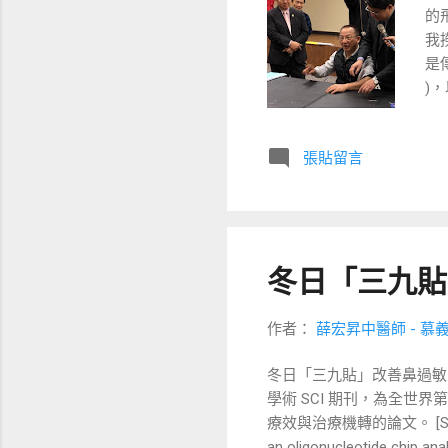
的
我
是傳
)
才
能
張貼留言
鄰
周
薛宏
掛號
htt
冬日「三九貼
作者：
薛宏昇中醫師 - 慕
冬日「三九貼」改善鼻過敏、
學術 SCI 期刊，為全世
療效與治療機轉的論文。 [Shiue HS, Le
an oligonucleotide chip