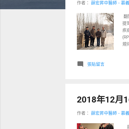
作者：
薛宏昇中醫師 - 慕
翻
提
疾病
(R
規律
症，
頭痛
張貼留言
眼針
鄭
面
患
啊
2018年12
的
嘗
作者：
薛宏昇中醫師 - 慕
感