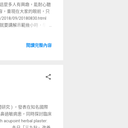
得這麼多人有興趣，能耐心聽
容，重現在大家的眼前，只
/09/20180830.html
，就要講解示範幾小時，學生
速講解示範很多的內容，希望
陳志芳理事長，右一榮總楊仁
閱讀完整內容
到過我的診所，中國中醫的
陳坤豪醫師 夏正昀 陳瑋毅
 (02)2366-0111 預約
tcm 網誌：
研究 ) ，發表在知名國際
治療鼻過敏病患，同時探討臨床
cupoint herbal plaster:
, 16(1):436.] 冬日「三九貼」改善