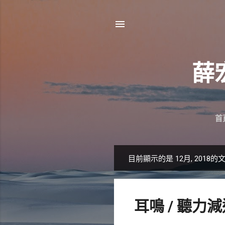
薛
首
目前顯示的是 12月, 2018的
發
表
文
耳鳴 / 聽力減
章