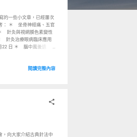
手寫的一些小文章，已經屢次
考： ＊ 坐骨神經痛、五官
09 ＊ 針灸與視網膜色素變性
/9/07 ＊ 針灸治療眼病臨床應用
 月22 日 ＊ 腦中風後遺
 2018 年10 月13 日 ＊
 年11 月25 日 ＊ 眼病~
閱讀完整內容
18 年 11 月 29 日 ＊
官病，一般來說，就是泛指在頭
慣這麼簡稱，但仍常常有病
就是在頭面五官部嗎，可以
鳴』這個症狀，困擾著非常多
四處求診治療無效，而選擇
.
研討會，向大家介紹古典針法中